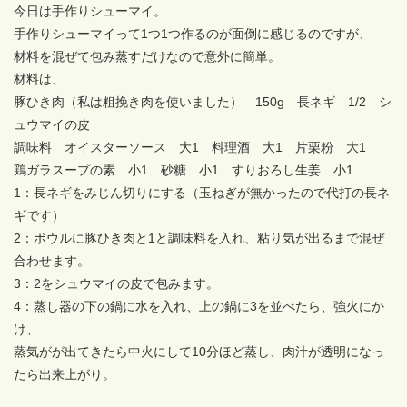
今日は手作りシューマイ。
手作りシューマイって1つ1つ作るのが面倒に感じるのですが、
材料を混ぜて包み蒸すだけなので意外に簡単。
材料は、
豚ひき肉（私は粗挽き肉を使いました） 150g 長ネギ 1/2 シ
ュウマイの皮
調味料 オイスターソース 大1 料理酒 大1 片栗粉 大1
鶏ガラスープの素 小1 砂糖 小1 すりおろし生姜 小1
1：長ネギをみじん切りにする（玉ねぎが無かったので代打の長ネ
ギです）
2：ボウルに豚ひき肉と1と調味料を入れ、粘り気が出るまで混ぜ
合わせます。
3：2をシュウマイの皮で包みます。
4：蒸し器の下の鍋に水を入れ、上の鍋に3を並べたら、強火にか
け、
蒸気がが出てきたら中火にして10分ほど蒸し、肉汁が透明になっ
たら出来上がり。