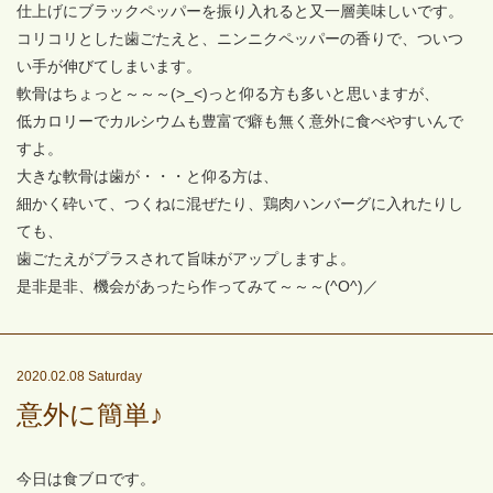
仕上げにブラックペッパーを振り入れると又一層美味しいです。
コリコリとした歯ごたえと、ニンニクペッパーの香りで、ついつ
い手が伸びてしまいます。
軟骨はちょっと～～～(>_<)っと仰る方も多いと思いますが、
低カロリーでカルシウムも豊富で癖も無く意外に食べやすいんで
すよ。
大きな軟骨は歯が・・・と仰る方は、
細かく砕いて、つくねに混ぜたり、鶏肉ハンバーグに入れたりし
ても、
歯ごたえがプラスされて旨味がアップしますよ。
是非是非、機会があったら作ってみて～～～(^O^)／
2020.02.08 Saturday
意外に簡単♪
今日は食ブロです。