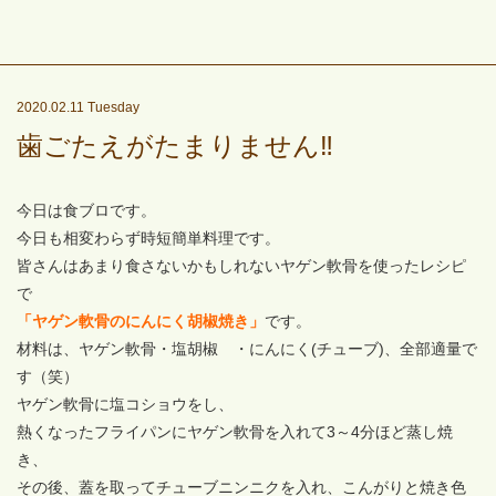
2020.02.11 Tuesday
歯ごたえがたまりません‼
今日は食ブロです。
今日も相変わらず時短簡単料理です。
皆さんはあまり食さないかもしれないヤゲン軟骨を使ったレシピ
で
「ヤゲン軟骨のにんにく胡椒焼き」
です。
材料は、ヤゲン軟骨・塩胡椒 ・にんにく(チューブ)、全部適量で
す（笑）
ヤゲン軟骨に塩コショウをし、
熱くなったフライパンにヤゲン軟骨を入れて3～4分ほど蒸し焼
き、
その後、蓋を取ってチューブニンニクを入れ、こんがりと焼き色