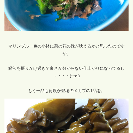
マリンブルー色の小鉢に菜の花の緑が映えるかと思ったのです
が、
鰹節を振りかけ過ぎて良さが分からない仕上がりになってるし
～・・・(~o~)
もう一品も何度か登場のメカブの1品を。