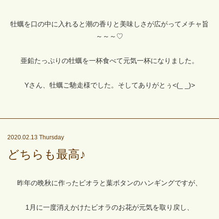
牡蠣を口の中に入れると潮の香りと美味しさが広がってメチャ旨
～～～♡
亜鉛たっぷりの牡蠣を一杯食べて元気一杯になりました。
Yさん、牡蠣ご馳走様でした。そしてありがとぅ<(_ _)>
2020.02.13 Thursday
どちらも最高♪
昨年の晩秋に作ったビオラと葉ボタンのハンギングですが、
1月に一度消えかけたビオラのお花が元気を取り戻し、