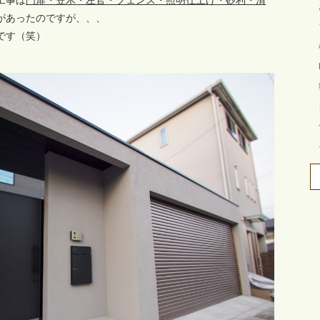
工事は
門扉・笠木・左官・フェンス・照明仕上げ・砂利・清
があったのですが、、、
です（笑）