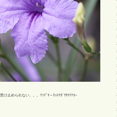
止められない。。。ﾅﾝﾃﾞﾔ～ﾓｯﾄﾅｶﾞｸｻｲﾃﾃﾖ~