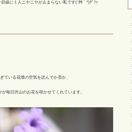
線に１人ニヤニヤが止まらない私です(´艸｀*)ｸﾞﾌｯ
ぎている花壇の空気を読んでか否か、
ウが毎日沢山のお花を咲かせてくれています。