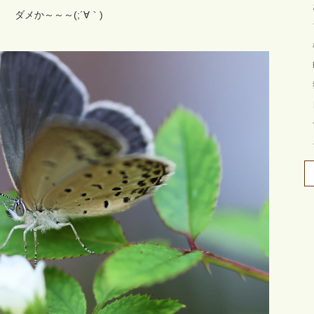
ダメか～～～(;´∀｀)