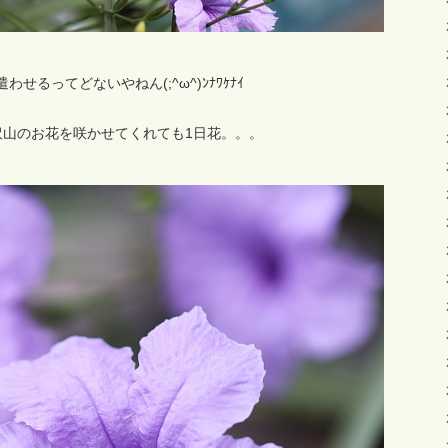
わせるってどないやねん(;^ω^)ﾝﾅﾜｹﾅｲ
沢山のお花を咲かせてくれても1日花。。。