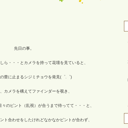
先日の事。
しら・・・とカメラを持って花壇を見ていると、
の蕾に止まるシジミチョウを発見(゜.゜)
、カメラを構えてファインダーを覗き、
目々のピント（乱視）が合うまで待ってて・・・と、
ント合わせをしたけれどなかなかピントが合わず、