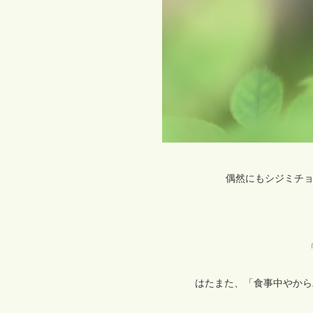
偶然にもシジミチョ
はたまた、「食事中やから邪