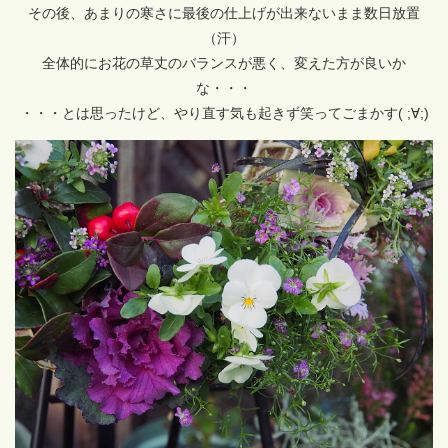
その後、あまりの寒さに最後の仕上げが出来ないまま数日放置
（汗）
全体的にお花の草丈のバランスが悪く、変えた方が良いか
な・・・
・・・とは思ったけど、やり直す気も起きず笑ってごまかす( ;∀;)