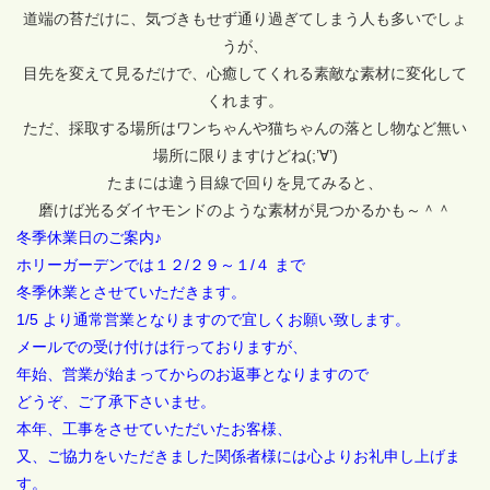
道端の苔だけに、気づきもせず通り過ぎてしまう人も多いでしょ
うが、
目先を変えて見るだけで、心癒してくれる素敵な素材に変化して
くれます。
ただ、採取する場所はワンちゃんや猫ちゃんの落とし物など無い
場所に限りますけどね(;’∀’)
たまには違う目線で回りを見てみると、
磨けば光るダイヤモンドのような素材が見つかるかも～＾＾
冬季休業日のご案内♪
ホリーガーデンでは１２/２９～１/４ まで
冬季休業とさせていただきます。
1/5 より通常営業となりますので宜しくお願い致します。
メールでの受け付けは行っておりますが、
年始、営業が始まってからのお返事となりますので
どうぞ、ご了承下さいませ。
本年、工事をさせていただいたお客様、
又、ご協力をいただきました関係者様には心よりお礼申し上げま
す。