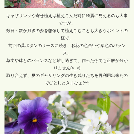
ギャザリングや寄せ植えは植えこんだ時に綺麗に見えるのも大事
ですが、
数日～数か月後の姿を想像して植えこむことも大きなポイントの
様で、
前回の葉ボタンのリースに続き、お花の色合いや葉色のバラン
ス、
草丈や鉢とのバランスなど難し過ぎて、作った今でも正解が分か
りません(>_<)
取り合えず、夏のギャザリングの生き残りたちを再利用出来たの
で〇としときまひょ(^^;