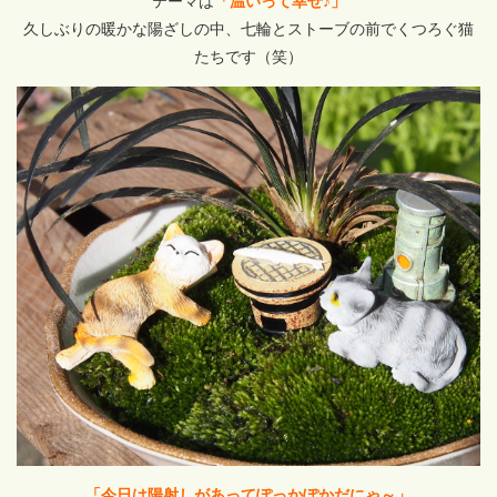
テーマは
「温いって幸せ♪」
久しぶりの暖かな陽ざしの中、七輪とストーブの前でくつろぐ猫
たちです（笑）
「今日は陽射しがあってぽっかぽかだにゃ～」