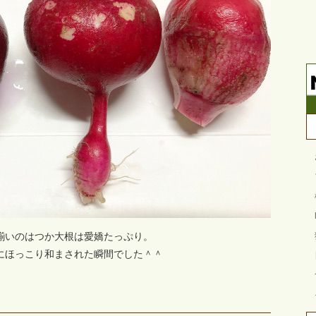
揃いのはつか大根は愛嬌たっぷり。
にほっこり和まされた瞬間でした＾＾