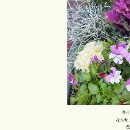
寄せ
なんせ、
色