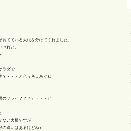
が育てている大根を分けてくれました。
いけれど、
・
サラダで・・・
物？・・・と色々考えあぐね、
根のフライ？？？」・・・と
;
がない大根ですが
好の違いはあるけどね）