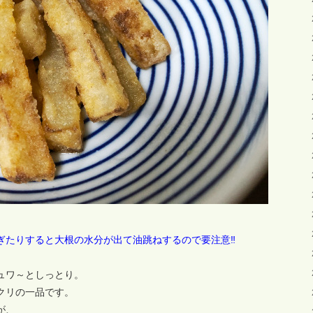
ぎたりすると大根の水分が出て油跳ねするので要注意‼
ュワ～としっとり。
クリの一品です。
が、