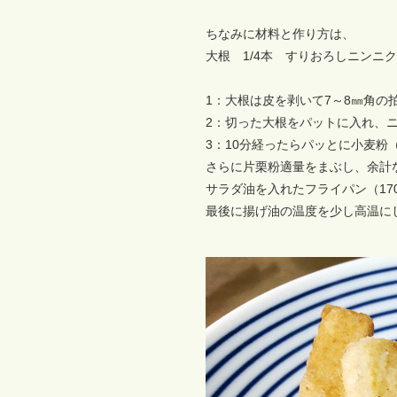
ちなみに材料と作り方は、
大根 1/4本 すりおろしニンニク
1：大根は皮を剥いて7～8㎜角の
2：切った大根をパットに入れ、
3：10分経ったらパッとに小麦粉
さらに片栗粉適量をまぶし、余計
サラダ油を入れたフライパン（170
最後に揚げ油の温度を少し高温に