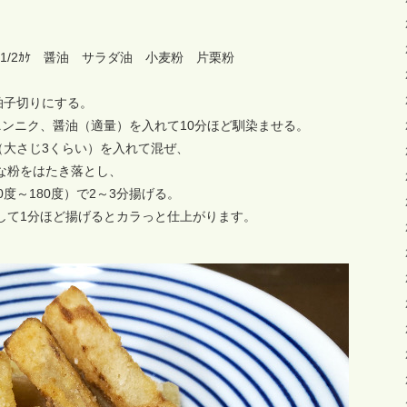
1/2ｶｹ 醤油 サラダ油 小麦粉 片栗粉
拍子切りにする。
ニンニク、醤油（適量）を入れて10分ほど馴染ませる。
（大さじ3くらい）を入れて混ぜ、
な粉をはたき落とし、
度～180度）で2～3分揚げる。
して1分ほど揚げるとカラっと仕上がります。