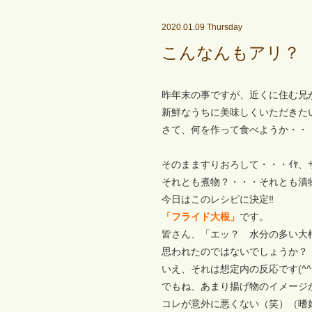
2020.01.09 Thursday
こんなんもアリ？
昨年末の事ですが、近くに住む兄
新鮮なうちに美味しくいただきた
さて、何を作って食べようか・・
そのまますりおろして・・・ｲﾔ、
それとも煮物？・・・それとも漬
今日はこのレシピに決定‼
「フライド大根」
です。
皆さん、「エッ？ 水分の多い大
思われたのではないでしょうか？
いえ、それは想定内の反応です(^^
でもね、あまり揚げ物のイメージ
コレが意外に悪くない（笑）（嗜