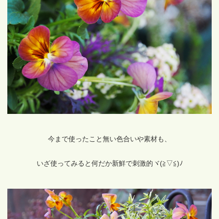
今まで使ったこと無い色合いや素材も、
いざ使ってみると何だか新鮮で刺激的ヾ(≧▽≦)ﾉ