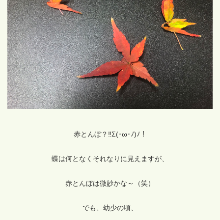
赤とんぼ？‼Σ(･ω･ﾉ)ﾉ！
蝶は何となくそれなりに見えますが、
赤とんぼは微妙かな～（笑）
でも、幼少の頃、