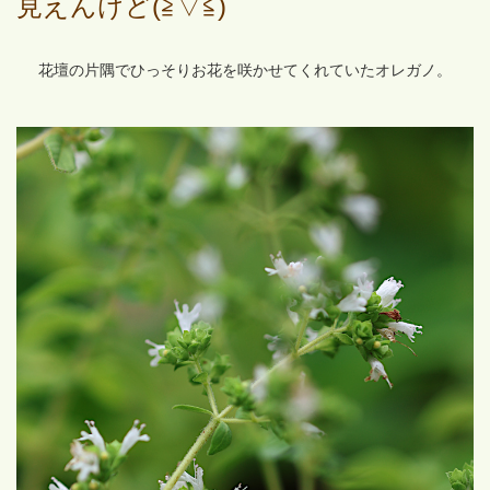
見えんけど(≧▽≦)
花壇の片隅でひっそりお花を咲かせてくれていたオレガノ。