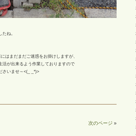
したね。
様にはまだまだご迷惑をお掛けしますが、
生活が出来るよう作業しておりますので
ませ～<(_ _*)>
次のページ
»