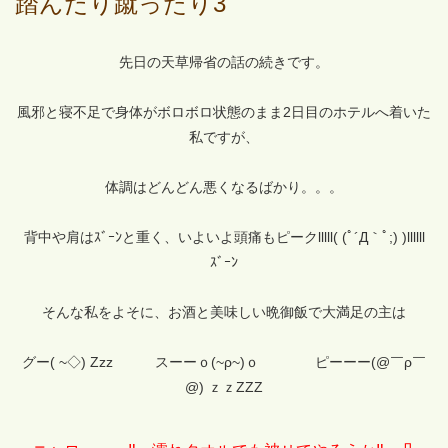
踏んだり蹴ったり3
先日の天草帰省の話の続きです。
風邪と寝不足で身体がボロボロ状態のまま2日目のホテルへ着いた
私ですが、
体調はどんどん悪くなるばかり。。。
背中や肩はｽﾞｰﾝと重く、いよいよ頭痛もピークlllll( (ﾟ´Д｀ﾟ;) )llllll
ｽﾞｰﾝ
そんな私をよそに、お酒と美味しい晩御飯で大満足の主は
グー( ~◇) Zzz スーーｏ(~ρ~)ｏ ピーーー(@￣ρ￣
@) ｚｚZZZ