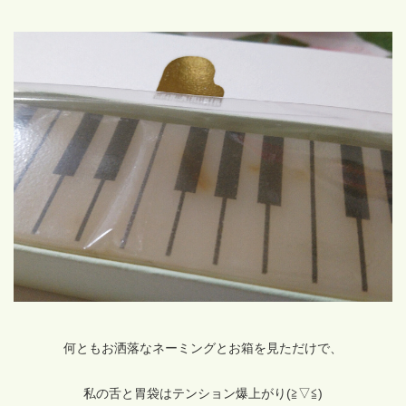
何ともお洒落なネーミングとお箱を見ただけで、
私の舌と胃袋はテンション爆上がり(≧▽≦)