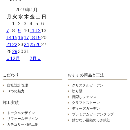
2019年1月
月
火
水
木
金
土
日
1
2
3
4
5
6
7
8
9
10
11
12
13
14
15
16
17
18
19
20
21
22
23
24
25
26
27
28
29
30
31
« 12月
2月 »
こだわり
おすすめ商品と工法
自社設計管理
クリスタルガーデン
３つの魅力
塗り壁
目隠しフェンス
施工実績
クラフトストーン
ディーズガーデン
トータルデザイン
プレミアムガーデンクラブ
リフォームデザイン
錆びない亜鉛めっき鉄筋
カテゴリー別施工例