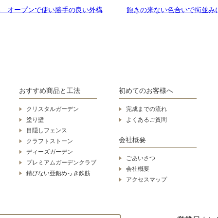
邸 オープンで使い勝手の良い外構
飽きの来ない色合いで街並み
おすすめ商品と工法
初めてのお客様へ
クリスタルガーデン
完成までの流れ
塗り壁
よくあるご質問
目隠しフェンス
会社概要
クラフトストーン
ディーズガーデン
ごあいさつ
プレミアムガーデンクラブ
会社概要
錆びない亜鉛めっき鉄筋
アクセスマップ