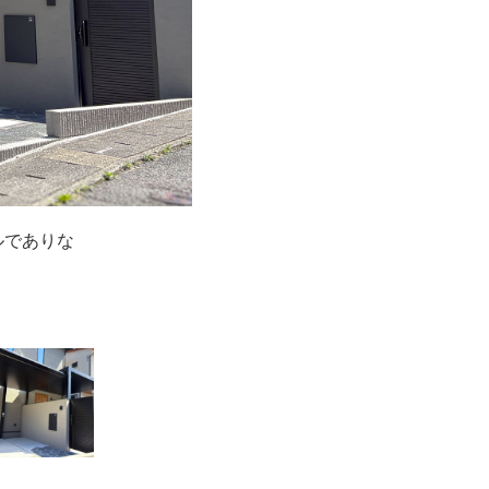
ルでありな
。素材が多
高耐久の天
、雨でも濡
。
ます。スッ
0％の明る
を。またテ
かリズミカ
となりそう
ウンライト
。