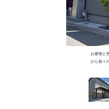
お建物と
ピンコロ
掃き出し
玄関の軒代
シンボル
門壁はお
カーポート
ウッドデ
がら個々
くてもカ
然木を使
れずに郵
キリとし
さになるお
ラスSC
ルで小気
です。
を設置し