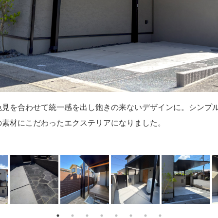
色見を合わせて統一感を出し飽きの来ないデザインに。シンプ
・乱形石・洗い出し仕上げを組み合わせたオリジナルデザイン
窓前のウッドデッキスペースは、ハンモックチェアを作るため
わりとサイクルポートを兼ねた屋根LIXILの＋G設置によって
ツリーはソヨゴ。お建物に寄り添うようにサラッとした樹形に
建物の塗り材と色とテクスチャーを合わせ統一感を持たせてい
にはモダンなラインライト。待機時は10％➡人感センサで10
ッキ部には上から自然にライトアップするスイッチ付きの照明
の素材にこだわったエクステリアになりました。
ラーをそろえることで一体感があります。落ち着いた中に何処
用し鳥居を造作。リビングとは違う空間でご家族様の憩いの場
便物を取りに行けます。 全てブラックの軒天で統一。
た門周りは風景にも溶け込んでしっくりと馴染んでいます。
出迎えライトになっています。 門下は常時100％％点灯のダ
にはダウンライトを配置して夜間も楽しめる空間になっています
味よい雰囲気に。
ています。