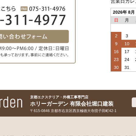
営業日カレ
2026年 8月
日
月
2
3
9
10
16
17
23
24
30
31
京都エクステリア・外構工事専門店
ホリーガーデン 有限会社堀口建装
〒615-0846 京都市右京区西京極徳大寺団子田町42-1