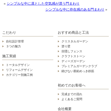
«
シンプルな中に凛とした空気感が漂う門まわり
シンプルな中に存在感のある門まわり
»
こだわり
おすすめ商品と工法
自社設計管理
クリスタルガーデン
３つの魅力
塗り壁
目隠しフェンス
施工実績
クラフトストーン
ディーズガーデン
トータルデザイン
プレミアムガーデンクラブ
リフォームデザイン
錆びない亜鉛めっき鉄筋
カテゴリー別施工例
初めてのお客様へ
完成までの流れ
よくあるご質問
会社概要