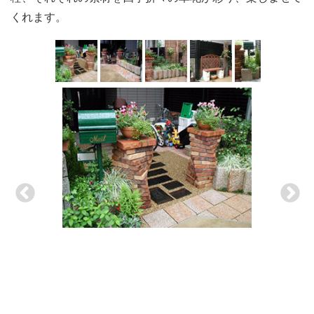
くれます。
この庭にはアンティークな風合いの蛇口、マリンランプ、
いきいきした緑は、愛情いっぱいのお手入れが あってこ
サンゴ台のベンチ、和風格子のフェンス など、小物使い
そ。ガーデニング上級者の奥様の心が伝わってくる、とて
にもこだわりが込められています。
も素敵な空間です。