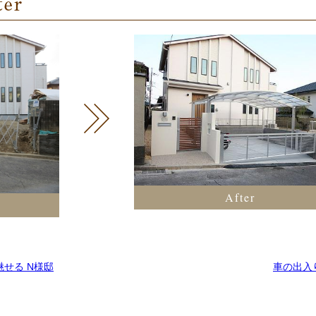
After
せる N様邸
車の出入