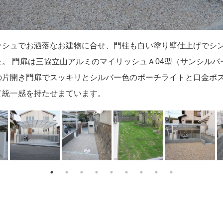
ッシュでお洒落なお建物に合せ、門柱も白い塗り壁仕上げでシ
勾配が重なる土地の形状は悩みどころも多かったのですが、 三
チは洗い出し仕上げにピンコロの見切りをつけて仕上げていま
存の樹木と景石を残しつつ、残りのスペースに芝を張りました。
横のお庭スペースは防草シートの上に砂利を敷きました。 お庭
ースの後ろにはそのままお庭へ行けるように階段を作りました。
ースとアプローチの間にも階段を設け、門まで回らずとも玄関
ガラスブロックを入れてポイントを付けました。 あえて色物を
の優しい光でお客様をお迎えします。可愛いモデルさんが写真
た。 門扉は三協立山アルミのマイリッシュＡ04型（サンシルバ
ィエースワイドと跳ね上げ門扉ラピーネワイド１型を設置し、
の遊び場として、又、ご家族でバーべキューなど、寛ぎのスペ
ペースはこれからどのように使うか考えるのも楽しみの１つです
らなくて良いので重たいものも運び入れやすいですね。
にしました。 毎日の事だからこそ、出来るだけ行き来しやすい
明感とクールさが引き立つようにしました。
した＾＾
の片開き門扉でスッキリとシルバー色のポーチライトと口金ポ
とが出来ました。
様の遊び場としてもゆったりのスペースです。
。
て統一感を持たせまています。