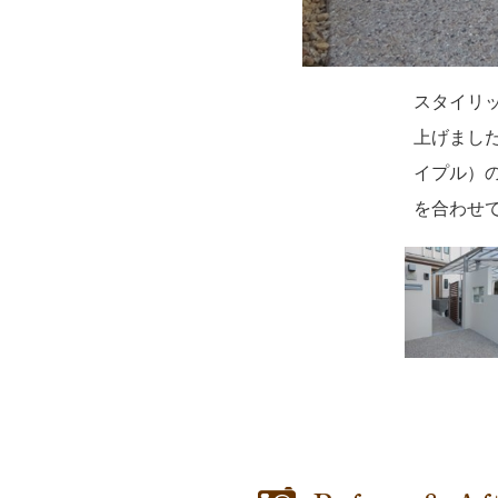
スタイリ
高低差と
アプロー
お庭は既
ガレージ
駐車スペ
駐車スペ
門柱には
夜は門灯
上げまし
ミカムフ
はお子様
るこのス
門まで回
きるよう
ラスの透
てくれま
イプル）
収めるこ
ました。
論、お子
えました
を合わせ