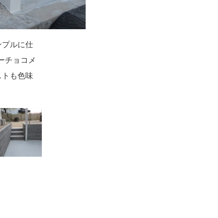
ンプルに仕
協立山アル
す。
 広いお庭
の延長とな
 これなら
へ出入りで
使わず、ガ
におさまっ
ーチョコメ
スッキリと
ースとなり
ね。 勿
ようにと考
ストも色味