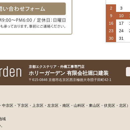
2
3
9
10
16
17
23
24
30
31
京都エクステリア・外構工事専門店
ホリーガーデン 有限会社堀口建装
〒615-0846 京都市右京区西京極徳大寺団子田町42-1
区・中京区・下京区・上京区・左京区・南区・山科区・東山区・伏見区・北区
地域
い。