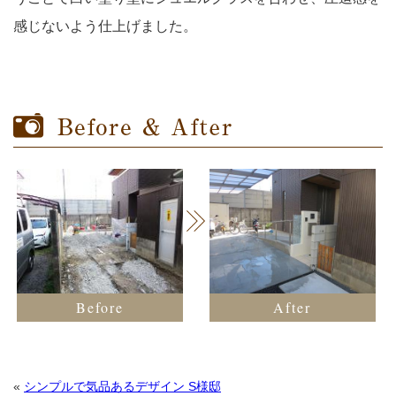
感じないよう仕上げました。
寝ころんで星空観察なんてのも素敵♪
きるのでライフスタイルに合わせて使って頂けると思いま
スッキリとしたラインとクラックの輝きでアイポイントの
なしています。 夜には柔らかな光がジュエルグラスを照
た。
す。
役割も果たしてくれます。
らし、広がった光が優しく足元を照らします。
Before
After
«
シンプルで気品あるデザイン S様邸