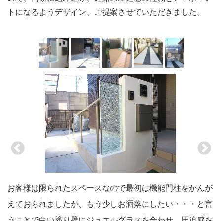
トになるようデザイン、ご提案させていただきました。
お客様は限られたスペースなので最初は機能門柱をかんが
ご希望だったスロープは駐車場奥からの設計にしたことで
裏庭には広いウッドデッキスペースを設けました。 掃出
長いアプローチは轍の部分をコンクリートで固めました。
ガレージにはＬＩＸＩＬのカーポート、ネスカＦレギュラ
お話しを進めて行く中でジュエルグラスを気に入って下さ
スロープと門柱が重なる土間部分に埋め込みライト設置し
限られたスペースのなかでアプローチ幅を確保出来る様に
白い門柱にはポイントに名古屋モザイクのお洒落なボーダ
えておられましたが、もう少しお洒落にしたい・・・と言
穏やかな勾配となり、動きやすい導線を作ることが出来ま
し窓から出入り出来るのでリビングの延長として使う事も
土間目地部分には天然木をはめ込んで車椅子のタイヤがス
ーを連棟で設置しました。 コレで雨の日もスムーズで車
り門柱にはめ込みました。 ジュエルグラスは圧迫感の軽
ました。 この埋め込みライトはジュエルグラスのライト
門柱は出来るだけ出っ張らず、スマートでスタイリッシュ
ータイルを貼りました。 ポストの色味と合わせているの
うことで白い塗り壁にジュエルグラスを合わせ、圧迫感を
した。 手すりも付けて安全性を確保しています。
出来ますね。 お天気のいい日の夜はこのウッドデッキに
ムーズに動くようにしました。 後に取り外しも簡単にで
椅子での移動も出来ますね。
減と柔やかな輝きを与えてくれるので周りも明るくなり、
アップとスロープの足元の安全性を高めるための２役をこ
になるようデザインと素材を選びをしました。
で統一感もありしっくりと馴染んだ仕上がりになりまし